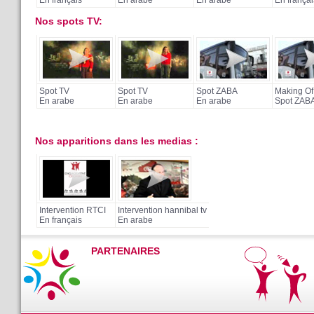
Nos spots TV:
Spot TV
Spot TV
Spot ZABA
Making Of
En arabe
En arabe
En arabe
Spot ZAB
Nos apparitions dans les medias :
Intervention RTCI
Intervention hannibal tv
En français
En arabe
PARTENAIRES