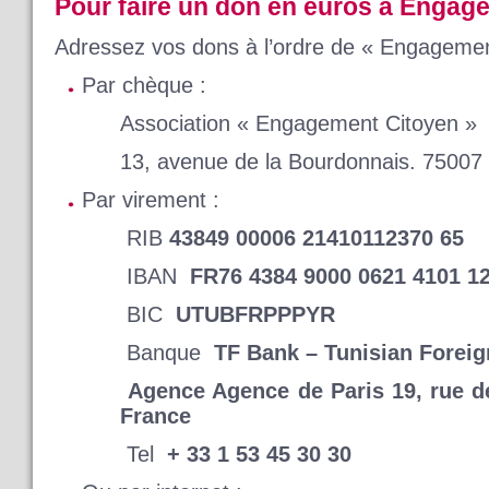
Pour faire un don en euros
à Engag
Adressez vos dons à l’ordre de « Engagemen
Par chèque :
Association « Engagement Citoyen »
1
3, avenue de la Bourdonnais. 75007 
Par virement :
RIB
43849 00006 21410112370 65
IBAN
FR76 4384 9000 0621 4101 1
BIC
UTUBFRPPPYR
Banque
TF Bank – Tunisian Forei
Agence Agence de Paris 19, rue d
France
Tel
+ 33 1 53 45 30 30