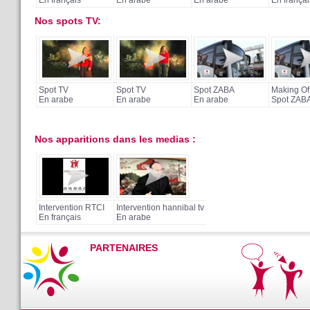
Nos spots TV:
Spot TV
Spot TV
Spot ZABA
Making Of
En arabe
En arabe
En arabe
Spot ZAB
Nos apparitions dans les medias :
Intervention RTCI
Intervention hannibal tv
En français
En arabe
PARTENAIRES