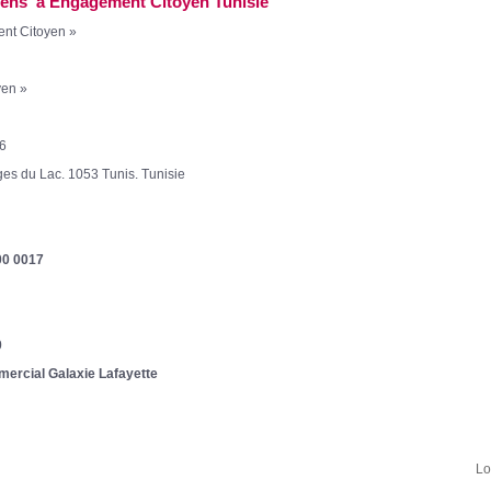
siens à Engagement Citoyen Tunisie
ent Citoyen »
yen »
°6
ges du Lac. 1053 Tunis. Tunisie
00 0017
0
mercial Galaxie Lafayette
Lo