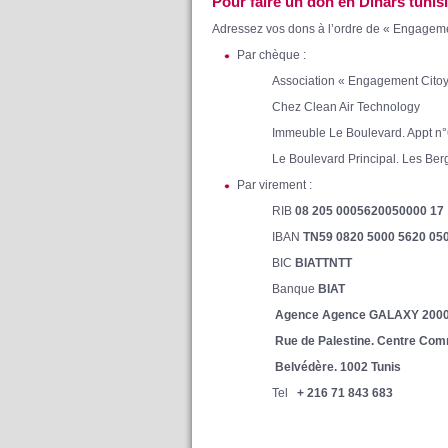
Pour faire un don en Dinars tuni
Adressez vos dons à l’ordre de « Engagem
Par chèque :
Association « Engagement Cito
Chez Clean Air Technology
Immeuble Le Boulevard. Appt n
Le Boulevard Principal. Les Ber
Par virement :
RIB
08 205 0005620050000 17
IBAN
TN59 0820 5000 5620 05
BIC
BIATTNTT
Banque
BIAT
Agence Agence GALAXY 200
Rue de Palestine. Centre Com
Belvédère. 1002 Tunis
Tel
+ 216 71 843 683