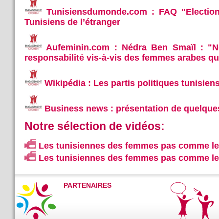
Tunisiensdumonde.com : FAQ "Election
Tunisiens de l’étranger
Aufeminin.com : Nédra Ben Smaïl : "N
responsabilité vis-à-vis des femmes arabes q
Wikipédia : Les partis politiques tunisien
Business news : présentation de quelques 
Notre sélection de vidéos:
Les tunisiennes des femmes pas comme les
Les tunisiennes des femmes pas comme les
PARTENAIRES