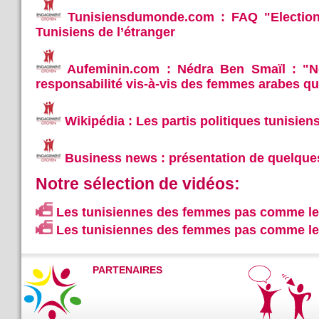
Tunisiensdumonde.com : FAQ "Election
Tunisiens de l’étranger
Aufeminin.com : Nédra Ben Smaïl : "N
responsabilité vis-à-vis des femmes arabes q
Wikipédia : Les partis politiques tunisien
Business news : présentation de quelques 
Notre sélection de vidéos:
Les tunisiennes des femmes pas comme les
Les tunisiennes des femmes pas comme les
PARTENAIRES