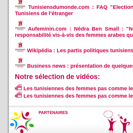
Tunisiensdumonde.com : FAQ "Election
Tunisiens de l’étranger
Aufeminin.com : Nédra Ben Smaïl : "N
responsabilité vis-à-vis des femmes arabes q
Wikipédia : Les partis politiques tunisien
Business news : présentation de quelques 
Notre sélection de vidéos:
Les tunisiennes des femmes pas comme les
Les tunisiennes des femmes pas comme les
PARTENAIRES