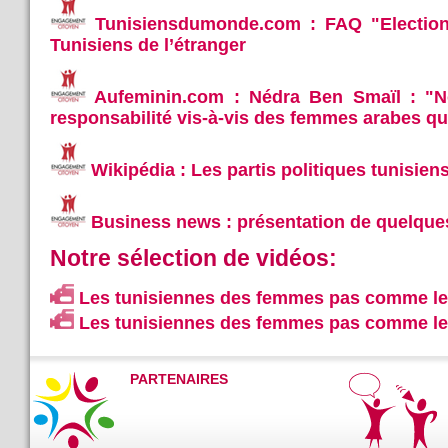
Tunisiensdumonde.com : FAQ "Election
Tunisiens de l’étranger
Aufeminin.com : Nédra Ben Smaïl : "N
responsabilité vis-à-vis des femmes arabes q
Wikipédia : Les partis politiques tunisien
Business news : présentation de quelques 
Notre sélection de vidéos:
Les tunisiennes des femmes pas comme les
Les tunisiennes des femmes pas comme les
PARTENAIRES