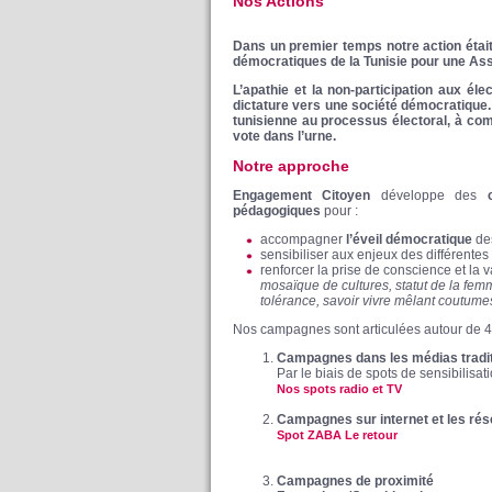
Nos Actions
Dans un premier temps notre action était
démocratiques de la Tunisie pour une Asse
L’apathie et la non-participation aux él
dictature vers une société démocratique. L
tunisienne au processus électoral, à com
vote dans l’urne.
Notre approche
Engagement Citoyen
développe des
c
pédagogiques
pour :
accompagner
l’éveil démocratique
des
sensibiliser aux enjeux des différentes 
renforcer la prise de conscience et la va
mosaïque de cultures, statut de la femm
tolérance, savoir vivre mêlant coutum
Nos campagnes sont articulées autour de 
Campagnes dans les médias traditi
Par le biais de spots de sensibilisat
Nos spots radio et TV
Campagnes sur internet et les ré
Spot ZABA Le retour
Campagnes de proximité