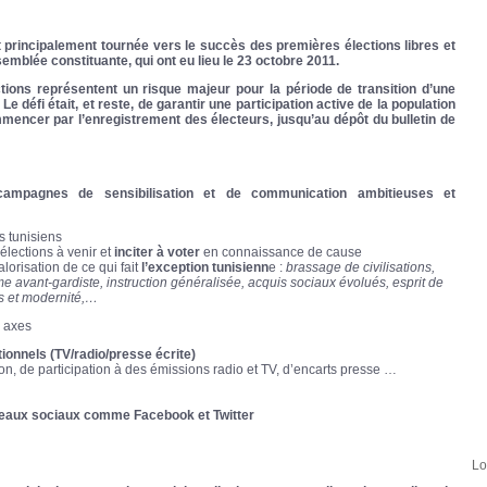
 principalement tournée vers le succès des premières élections libres et
mblée constituante, qui ont eu lieu le 23 octobre 2011.
ections représentent un risque majeur pour la période de transition d’une
e défi était, et reste, de garantir une participation active de la population
mencer par l’enregistrement des électeurs, jusqu’au dépôt du bulletin de
ampagnes de sensibilisation et de communication ambitieuses et
 tunisiens
élections à venir et
inciter à voter
en connaissance de cause
lorisation de ce qui fait
l’exception tunisienn
e :
brassage de civilisations,
e avant-gardiste, instruction généralisée, acquis sociaux évolués, esprit de
es et modernité,…
4 axes
onnels (TV/radio/presse écrite)
ion, de participation à des émissions radio et TV, d’encarts presse …
seaux sociaux comme Facebook et Twitter
Lo