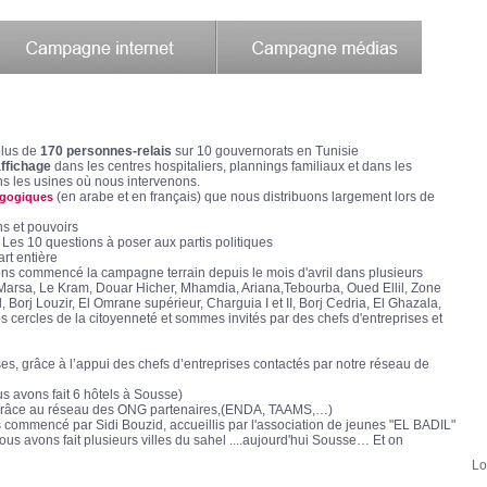
lus de
170 personnes-relais
sur 10 gouvernorats en Tunisie
ffichage
dans les centres hospitaliers, plannings familiaux et dans les
s les usines où nous intervenons.
(en arabe et en français) que nous distribuons largement lors de
agogiques
ns et pouvoirs
Les 10 questions à poser aux partis politiques
rt entière
ns commencé la campagne terrain depuis le mois d'avril dans plusieurs
Marsa, Le Kram, Douar Hicher, Mhamdia, Ariana,Tebourba, Oued Ellil, Zone
 Borj Louzir, El Omrane supérieur, Charguia I et II, Borj Cedria, El Ghazala,
cercles de la citoyenneté et sommes invités par des chefs d'entreprises et
es, grâce à l’appui des chefs d’entreprises contactés par notre réseau de
s avons fait 6 hôtels à Sousse)
 grâce au réseau des ONG partenaires,(ENDA, TAAMS,…)
s commencé par Sidi Bouzid, accueillis par l'association de jeunes "EL BADIL"
ous avons fait plusieurs villes du sahel ....aujourd'hui Sousse… Et on
Lo