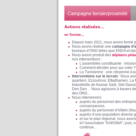
Actions réalisées…
en Tunisie…
Depuis mars 2011, nous avons formé p
Nous avons réalisé une
campagne d’a
bureaux d’ONG telles que ENDA et dan
Nous avons produit des
dépliants péd
nos interventions :
L’assemblée constituante : missio
Comment décider pour qui voter ? 
La Tunisienne : une citoyenne à pa
Interventions sur le terrain
: Nous avo
quartiers: Ezzouhour, Ettadhamen, La 
Industrielle de Kassar Saïd, Sidi Daoud,
Den Den… Nous agissons à travers des 
des ONG...
Nous intervenons:
auprès du personnel des entrepris
connaissances.
auprès du personnel d’hôtels (Nou
auprès d’une population diverse
et sur le plan régional, nous avon
et l’association "KARAMA", puis, n
continue…