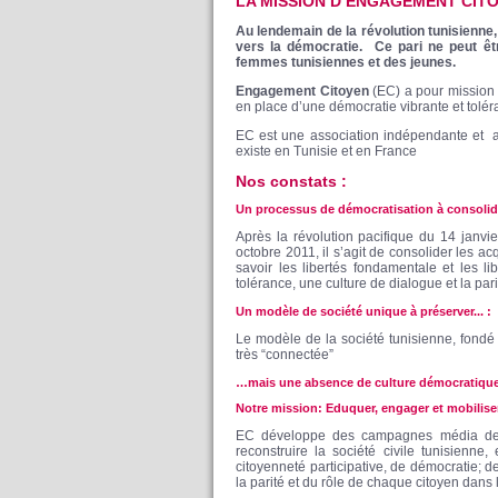
LA MISSION D’ENGAGEMENT CITO
Au lendemain de la révolution tunisienne
vers la démocratie. Ce pari ne peut êt
femmes tunisiennes et des jeunes.
Engagement Citoyen
(EC) a pour mission 
en place d’une démocratie vibrante et tol
EC est une association indépendante et apo
existe en Tunisie et en France
Nos constats :
Un processus de démocratisation à consoli
Après la révolution pacifique du 14 janvie
octobre 2011, il s’agit de consolider les ac
savoir les libertés fondamentale et les li
tolérance, une culture de dialogue et la pari
Un modèle de société unique à préserver... :
Le modèle de la société tunisienne, fondé
très “connectée”
…mais une absence de culture démocratiqu
Notre mission: Eduquer, engager et mobiliser
EC développe des campagnes média de s
reconstruire la société civile tunisienne,
citoyenneté participative, de démocratie; d
la parité et du rôle de chaque citoyen dans 