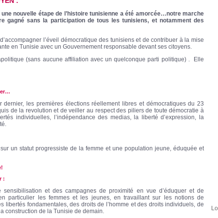
YEN :
, une nouvelle étape de l’histoire tunisienne a été amorcée…notre marche
re gagné sans la participation de tous les tunisiens, et notamment des
d’accompagner l’éveil démocratique des tunisiens et de contribuer à la mise
érante en Tunisie avec un Gouvernement responsable devant ses citoyens.
litique (sans aucune affiliation avec un quelconque parti politique) . Elle
der…
r dernier, les premières élections réellement libres et démocratiques du 23
quis de la revolution et de veiller au respect des piliers de toute démocratie à
bertés individuelles, l’indépendance des medias, la liberté d’expression, la
té.
 sur un statut progressiste de la femme et une population jeune, éduquée et
e!
 :
ensibilisation et des campagnes de proximité en vue d’éduquer et de
 en particulier les femmes et les jeunes, en travaillant sur les notions de
es libertés fondamentales, des droits de l’homme et des droits individuels, de
Lo
la construction de la Tunisie de demain.