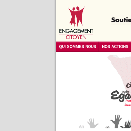
QUI SOMMES NOUS
NOS ACTIONS