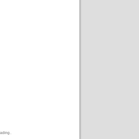
ading..